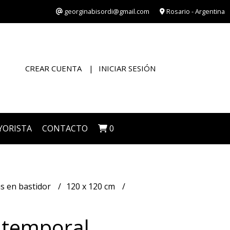
georginabisordi@gmail.com
Rosario - Argentina
CREAR CUENTA
INICIAR SESIÓN
YORISTA
CONTACTO
0
s en bastidor
120 x 120 cm
Atemporal