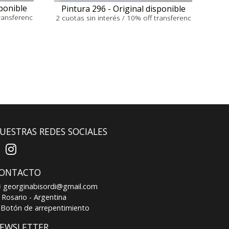
sponible
Pintura 296 - Original disponible
transferenc
2 cuotas sin interés / 10% off transferenc
UESTRAS REDES SOCIALES
ONTACTO
georginabisordi@gmail.com
Rosario - Argentina
Botón de arrepentimiento
EWSLETTER