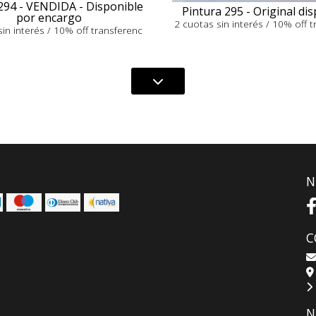
294 - VENDIDA - Disponible
Pintura 295 - Original di
por encargo
2 cuotas sin interés / 10% off 
in interés / 10% off transferenc
N
C
N