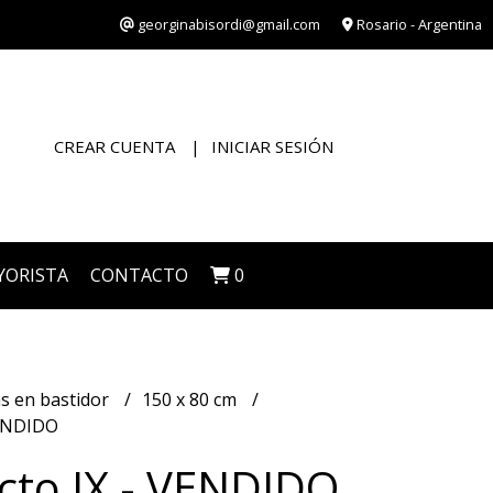
georginabisordi@gmail.com
Rosario - Argentina
CREAR CUENTA
INICIAR SESIÓN
YORISTA
CONTACTO
0
s en bastidor
150 x 80 cm
VENDIDO
cto IX - VENDIDO