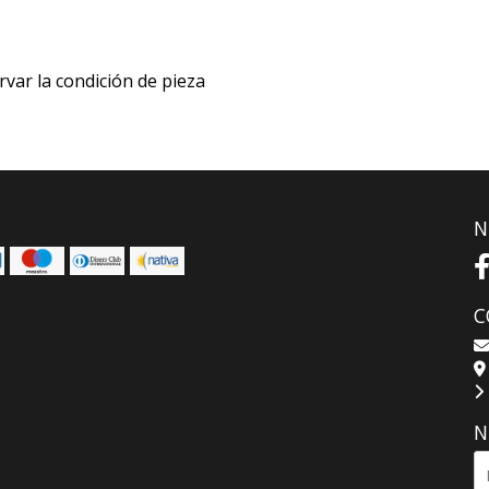
rvar la condición de pieza
N
C
N