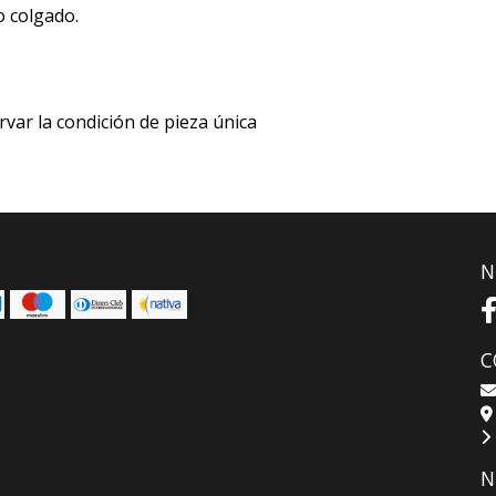
o colgado.
rvar la condición de pieza única
N
C
N