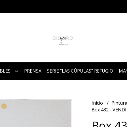
IBLES
PRENSA
SERIE "LAS CÚPULAS" REFUGIO
MA
Inicio
Pintura
Box 432 - VEND
Box 4