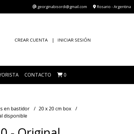
georginabisordi@gmail.com
Rosario - Argentina
CREAR CUENTA
INICIAR SESIÓN
YORISTA
CONTACTO
0
s en bastidor
20 x 20 cm box
al disponible
0 - Original