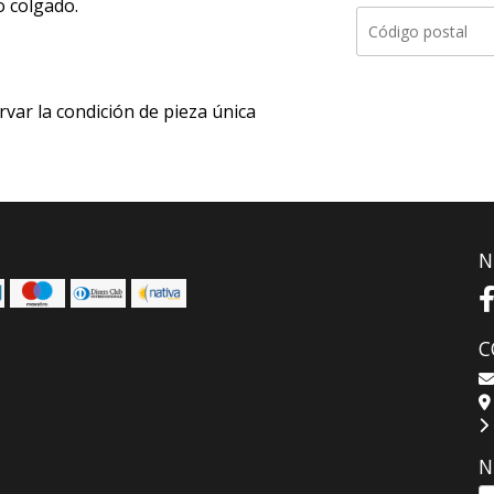
o colgado.
rvar la condición de pieza única
N
C
N