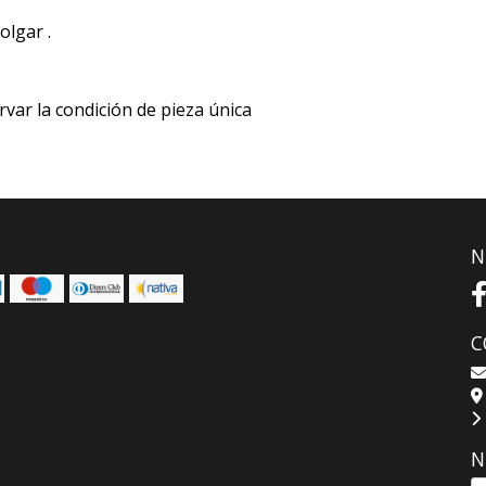
olgar .
rvar la condición de pieza única
N
C
N