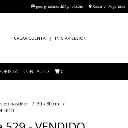
georginabisordi@gmail.com
Rosario - Argentina
CREAR CUENTA
INICIAR SESIÓN
YORISTA
CONTACTO
0
s en bastidor
30 x 30 cm
ENDIDO
a 529 - VENDIDO