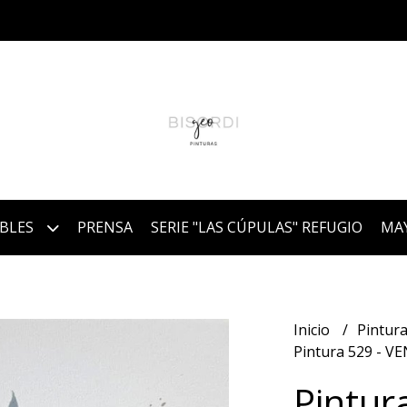
IBLES
PRENSA
SERIE "LAS CÚPULAS" REFUGIO
MA
Inicio
Pintura
Pintura 529 - V
Pintur