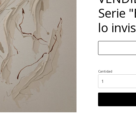
Serie "
lo invi
Cantidad