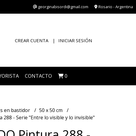
georginabisordi@gmail.com
Rosario - Argentina
CREAR CUENTA
INICIAR SESIÓN
YORISTA
CONTACTO
0
s en bastidor
50 x 50 cm
88 - Serie "Entre lo visible y lo invisible"
O Pintura 288 -