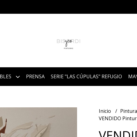
IBLES
PRENSA
SERIE "LAS CÚPULAS" REFUGIO
MA
Inicio
Pintura
VENDIDO Pintura 2
VENDID