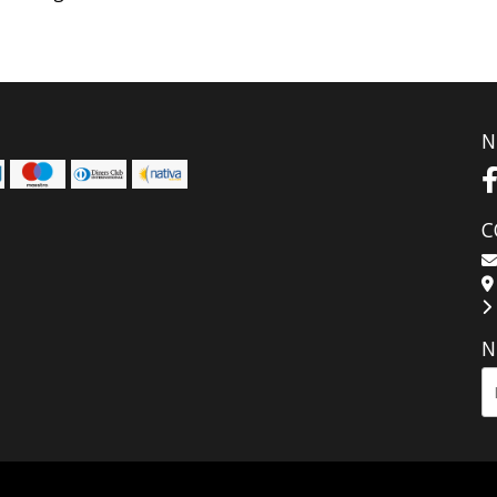
N
C
N